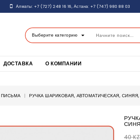
Алматы:
+7 (727) 248 16
16, Астана:
+7 (747) 980 88 03
arrow_drop_down
Выберите категорию
ДОСТАВКА
О КОМПАНИИ
 ПИСЬМА
РУЧКА ШАРИКОВАЯ, АВТОМАТИЧЕСКАЯ, СИНЯЯ,
РУЧК
СИНЯ
40 K