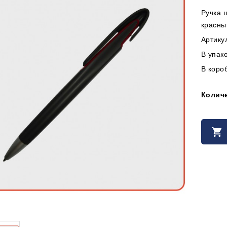
Ручка 
красны
Артику
В упако
В короб
Колич
