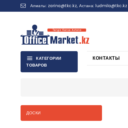
Алматы:
zarina
@tkc.kz
, Астана:
ludmila@tkc.kz
КОНТАКТЫ
КАТЕГОРИИ
ТОВАРОВ
ДОСКИ