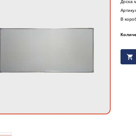
Доска 
Артику
В короб
Колич
