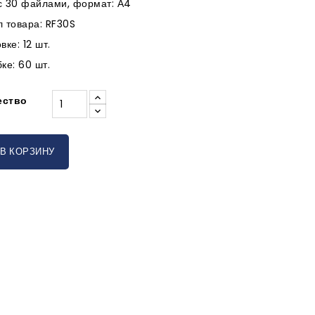
с 30 файлами, формат: А4
л товара: RF30S
вке: 12 шт.
ке: 60 шт.
ество
В КОРЗИНУ