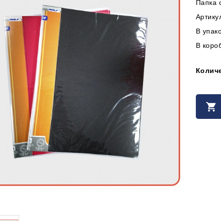
Папка 
Артику
В упако
В короб
Колич
