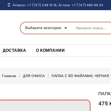
Алматы:
+7 (727) 248 16
16, Астана:
+7 (747) 980 88 03
arrow_drop_down
Выберите категорию
ДОСТАВКА
О КОМПАНИИ
Главная
ДЛЯ ОФИСА
ПАПКА С 80 ФАЙЛАМИ, ЧЕРНАЯ
ПАПК
475 