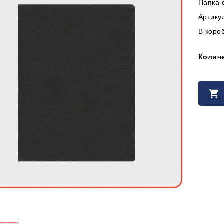
Папка 
Артикул
В короб
Колич
