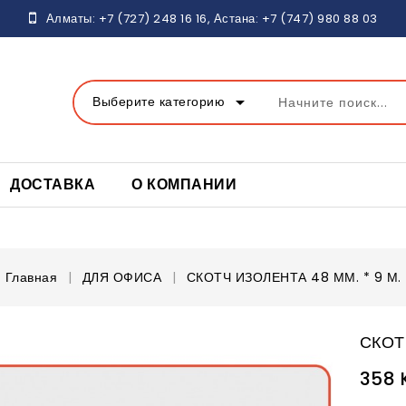
Алматы:
+7 (727) 248 16
16, Астана:
+7 (747) 980 88 03
arrow_drop_down
Выберите категорию
ДОСТАВКА
О КОМПАНИИ
Главная
ДЛЯ ОФИСА
СКОТЧ ИЗОЛЕНТА 48 ММ. * 9 М.
СКОТ
358 