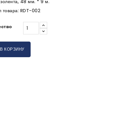
золента, 48 мм. * 9 м.
л товара: RDT-002
ество
В КОРЗИНУ