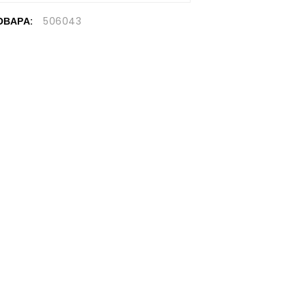
ОВАРА:
506043