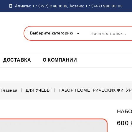
Алматы:
+7 (727) 248 16
16, Астана:
+7 (747) 980 88 03
arrow_drop_down
Выберите категорию
ДОСТАВКА
О КОМПАНИИ
Главная
ДЛЯ УЧЕБЫ
НАБОР ГЕОМЕТРИЧЕСКИХ ФИГУР
НАБО
600 