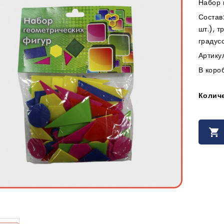
Набор 
Состав:
шт.), т
градусо
Артику
В короб
Колич
