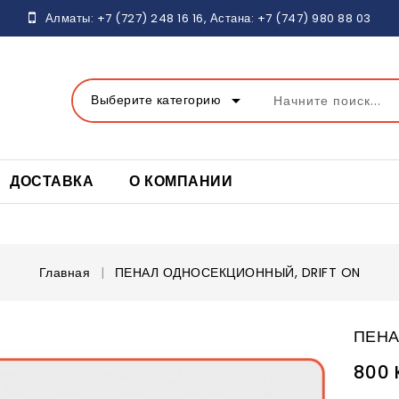
Алматы:
+7 (727) 248 16
16, Астана:
+7 (747) 980 88 03
arrow_drop_down
Выберите категорию
ДОСТАВКА
О КОМПАНИИ
Главная
ПЕНАЛ ОДНОСЕКЦИОННЫЙ, DRIFT ON
ПЕНА
800 