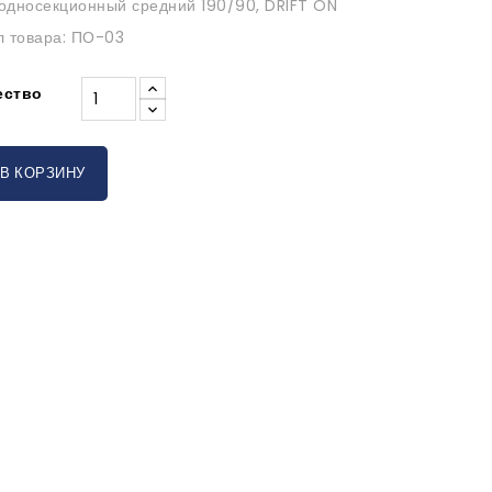
односекционный средний 190/90, DRIFT ON
л товара: ПО-03
ество
В КОРЗИНУ