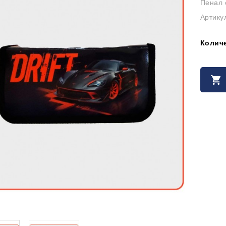
Пенал 
Артику
Колич
