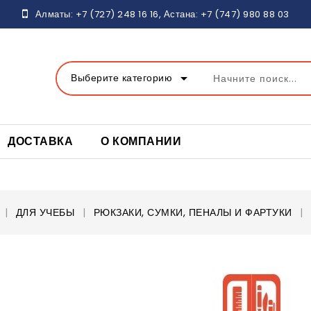
Алматы:
+7 (727) 248 16
16, Астана:
+7 (747) 980 88 03
arrow_drop_down
Выберите категорию
ДОСТАВКА
О КОМПАНИИ
ДЛЯ УЧЕБЫ
РЮКЗАКИ, СУМКИ, ПЕНАЛЫ И ФАРТУКИ