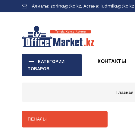
Алматы:
zarina
@tkc.kz
, Астана:
ludmila@tkc.kz
КОНТАКТЫ
КАТЕГОРИИ
ТОВАРОВ
Главная
ПЕНАЛЫ